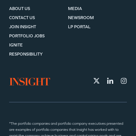
ABOUT US
MEDIA
CONTACT US
NEWSROOM
JOIN INSIGHT
LP PORTAL
PORTFOLIO JOBS
IGNITE
RESPONSIBILITY
*The portfolio companies and portfolio company executives presented
are examples of portfolio companies that Insight has worked with to
assist the company achieve business and capital raising goals and are