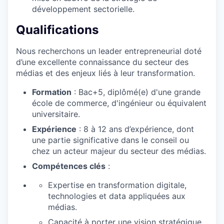
développement sectorielle.
PORTFOLIO
Qualifications
Nous recherchons un leader entrepreneurial doté
TEAM
d’une excellente connaissance du secteur des
médias et des enjeux liés à leur transformation.
Formation
: Bac+5, diplômé(e) d'une grande
IDEAS
école de commerce, d'ingénieur ou équivalent
universitaire.
Expérience
: 8 à 12 ans d’expérience, dont
EVENTS
une partie significative dans le conseil ou
chez un acteur majeur du secteur des médias.
Compétences clés
:
SECTORS
Expertise en transformation digitale,
technologies et data appliquées aux
médias.
Capacité à porter une vision stratégique