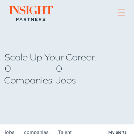
Go to home page
Scale Up Your Career.
0
0
Companies
Jobs
jobs
companies
Talent
My
alerts