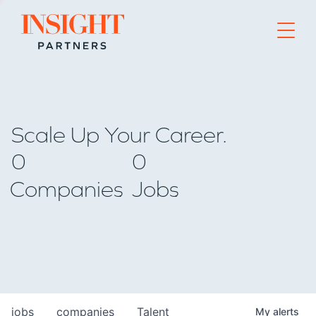
Go to home page
Scale Up Your Career.
0
0
Companies
Jobs
jobs
companies
Talent
My
alerts