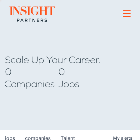
Go to home page
Scale Up Your Career.
0
0
Companies
Jobs
jobs
companies
Talent
My
alerts