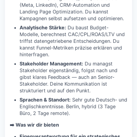
(Meta, LinkedIn), CRM-Automation und
Landing Page Optimization. Du kannst
Kampagnen selbst aufsetzen und optimieren.
WHY INSIGHT?
Analytische Stärke:
Du baust Budget-
Modelle, berechnest CAC/CPL/ROAS/LTV und
triffst datengetriebene Entscheidungen. Du
PORTFOLIO
kannst Funnel-Metriken präzise erklären und
hinterfragen.
Stakeholder Management:
Du managst
TEAM
Stakeholder eigenständig, folgst nach und
gibst klares Feedback — auch an Senior-
Stakeholder. Deine Kommunikation ist
IDEAS
strukturiert und auf den Punkt.
Sprachen & Standort:
Sehr gute Deutsch- und
Englischkenntnisse. Berlin, hybrid (3 Tage
Büro, 2 Tage remote).
EVENTS
➡️ Was wir dir bieten
Eigenverantwortung für ein strategisches