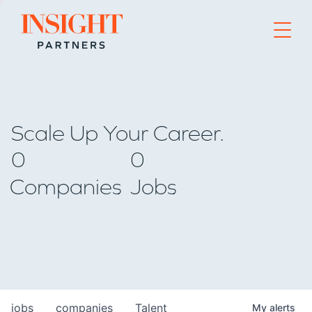
Go to home page
Scale Up Your Career.
0
0
Companies
Jobs
jobs
companies
Talent
My
alerts