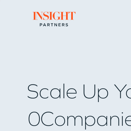
Go to home page
Scale Up Y
0
Compani