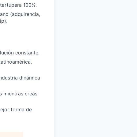
startupera 100%.
ano (adquirencia,
ip).
ución constante.
Latinoamérica,
industria dinámica
s mientras creás
ejor forma de