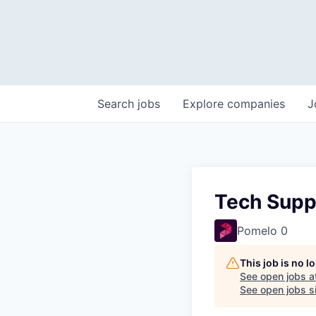
Search
jobs
Explore
companies
J
Tech Supp
Pomelo 0
This job is no 
See open jobs a
See open jobs si