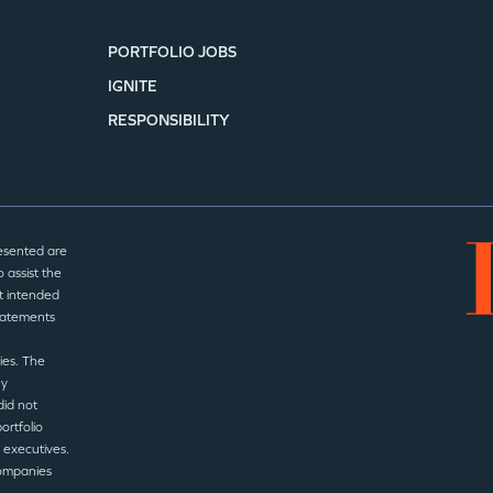
PORTFOLIO JOBS
IGNITE
RESPONSIBILITY
esented are
 assist the
t intended
statements
ies. The
ny
did not
ortfolio
 executives.
companies