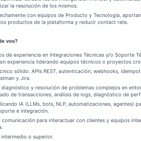
lizar la resolución de los mismos.
TEAM
rechamente con equipos de Producto y Tecnología, aporta
 los productos de la plataforma y reducir contact rate.
IDEAS
de vos?
s de experiencia en Integraciones Técnicas y/o Soporte T
EVENTS
con experiencia liderando equipos técnicos o proyectos cro
nico sólido: APIs REST, autenticación, webhooks, idempote
stman y Jira.
SECTORS
 diagnóstico y resolución de problemas complejos en entor
azado de transacciones, análisis de logs, diagnóstico de per
licando IA (LLMs, bots, NLP, automatizaciones, agentes) pa
porte e integración.
 comunicación para interactuar con clientes y equipos int
a.
 intermedio o superior.