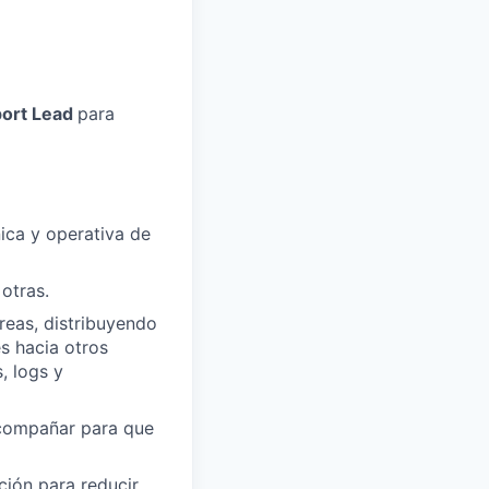
ort Lead
para
ica y operativa de
otras.
areas, distribuyendo
es hacia otros
, logs y
 acompañar para que
ción para reducir