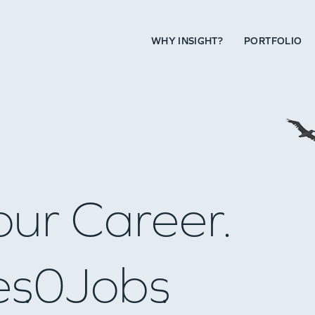
WHY INSIGHT?
PORTFOLIO
our Career.
es
0
Jobs