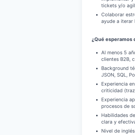
tickets y/o agi
Colaborar est
ayude a iterar
¿Qué esperamos 
Al menos 5 año
clientes B2B, 
Background téc
JSON, SQL, Po
Experiencia en
criticidad (tr
Experiencia ap
procesos de so
Habilidades de
clara y efectiv
Nivel de inglés