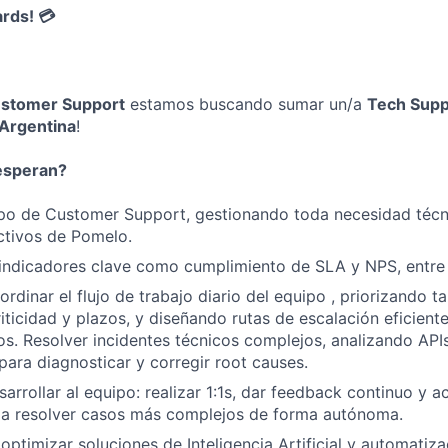
ards! 💳
stomer Support
estamos buscando sumar un/a
Tech Supp
Argentina
!
esperan?
ipo de Customer Support, gestionando toda necesidad técn
ctivos de Pomelo.
indicadores clave como cumplimiento de SLA y NPS, entre 
rdinar el flujo de trabajo diario del equipo , priorizando t
iticidad y plazos, y diseñando rutas de escalación eficient
WHY INSIGHT?
os. Resolver incidentes técnicos complejos, analizando APIs
para diagnosticar y corregir root causes.
sarrollar al equipo: realizar 1:1s, dar feedback continuo y
PORTFOLIO
a resolver casos más complejos de forma autónoma.
optimizar soluciones de Inteligencia Artificial y automatiza