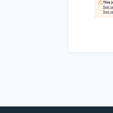
This 
See o
See op