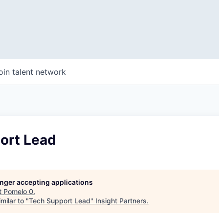
oin talent network
ort Lead
longer accepting applications
t
Pomelo 0
.
milar to "
Tech Support Lead
"
Insight Partners
.