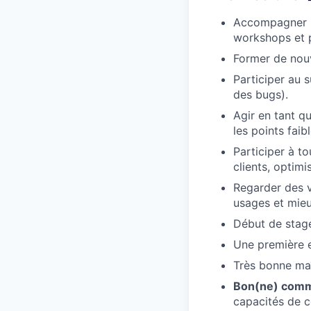
Accompagner u
workshops et po
Former de nouve
Participer au 
des bugs).
Agir en tant q
les points fai
Participer à t
clients, optimi
Regarder des v
usages et mie
Début de stag
Une première ex
Très bonne maît
Bon(ne) comm
capacités de c