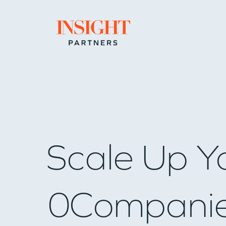
Go to home page
Scale Up Y
0
Compani