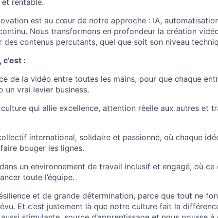
et rentable.
nnovation est au cœur de notre approche : IA, automatisatio
 continu. Nous transformons en profondeur la création vidé
r des contenus percutants, quel que soit son niveau techni
 c’est :
ce de la vidéo entre toutes les mains, pour que chaque entr
o un vrai levier business.
culture qui allie excellence, attention réelle aux autres et 
WHY INSIGHT?
ollectif international, solidaire et passionné, où chaque idé
faire bouger les lignes.
PORTFOLIO
 dans un environnement de travail inclusif et engagé, où ce
ancer toute l’équipe.
TEAM
résilience et de grande détermination, parce que tout ne fo
u. Et c’est justement là que notre culture fait la différence
 aussi stimulante, source d’apprentissage et nous pousse à 