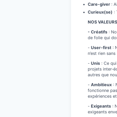
Care-giver
: A
Curieux(se)
: 
NOS VALEUR
- Créatifs
: No
de folie qui do
-
User-first
: 
n’est rien sans
-
Unis
: Ce qui
projets inter-
autres que nou
-
Ambitieux
: 
fonctionne pas,
expériences e
-
Exigeants
: 
exigeants enve