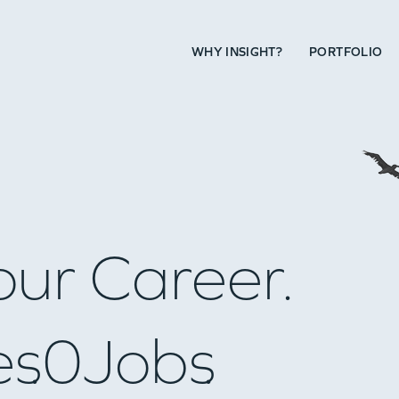
WHY INSIGHT?
PORTFOLIO
our Career.
es
0
Jobs