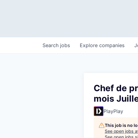
Search
jobs
Explore
companies
J
Chef de pr
mois Juil
PlayPlay
This job is no 
See open jobs a
See open jobs si