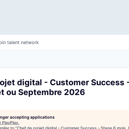
oin talent network
ojet digital - Customer Success 
let ou Septembre 2026
longer accepting applications
t
PlayPlay
.
milar to "
Chef de projet digital - Customer Success - Stage 6 mois 