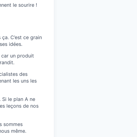
nent le sourire !
ça. C’est ce grain
 ses idées.
 car un produit
randit.
ialistes des
enant les uns les
 Si le plan A ne
 des leçons de nos
ous sommes
e nous même.