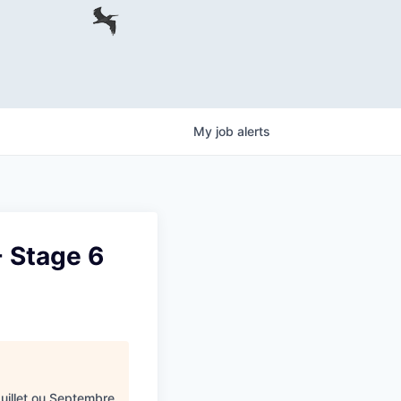
My
job
alerts
- Stage 6
Juillet ou Septembre