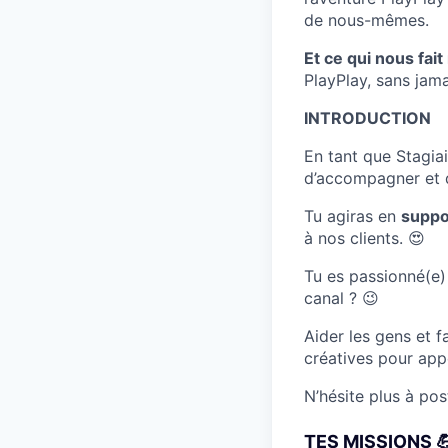
de nous-mêmes.
Et ce qui nous fait
PlayPlay, sans jam
INTRODUCTION
En tant que Stagia
d’accompagner et de
Tu agiras en
suppor
à nos clients.
😍
Tu es passionné(e) 
canal ?
😉
Aider les gens et f
créatives pour appo
N’hésite plus à post
TES MISSIONS 