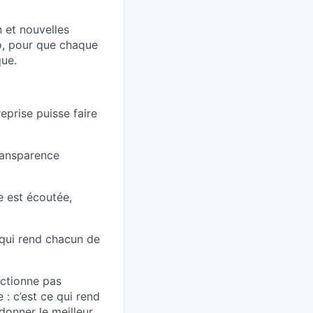
n et nouvelles
o, pour que chaque
que.
eprise puisse faire
transparence
e est écoutée,
 qui rend chacun de
nctionne pas
 : c’est ce qui rend
donner le meilleur