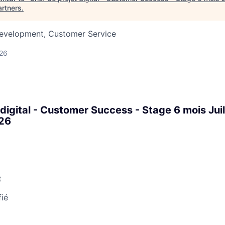
artners
.
Development, Customer Service
026
 digital - Customer Success - Stage 6 mois Juil
26
t
fié