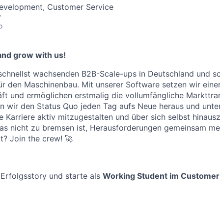
Development, Customer Service
y
o
 and grow with us!
 schnellst wachsenden B2B-Scale-ups in Deutschland und s
ür den Maschinenbau. Mit unserer Software setzen wir ein
äft und ermöglichen erstmalig die vollumfängliche Markttr
rn wir den Status Quo jeden Tag aufs Neue heraus und unte
re Karriere aktiv mitzugestalten und über sich selbst hina
das nicht zu bremsen ist, Herausforderungen gemeinsam mei
it? Join the crew! 🚀
 Erfolgsstory und starte als
Working Student
im Customer 