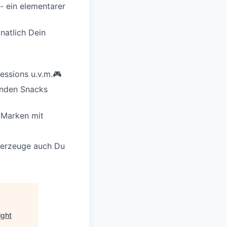
 - ein elementarer
natlich Dein
sions u.v.m.🎮️
unden Snacks
-Marken mit
berzeuge auch Du
ight