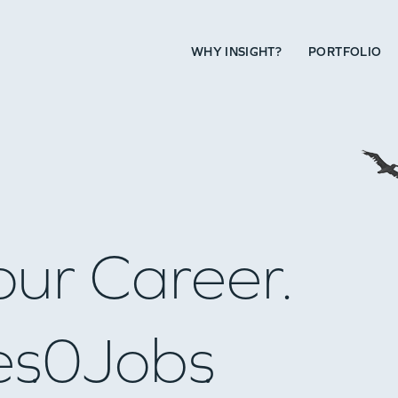
WHY INSIGHT?
PORTFOLIO
our Career.
es
0
Jobs