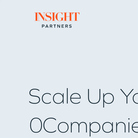
Go to home page
Scale Up Y
0
Compani