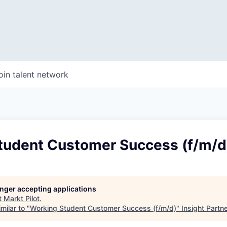
oin talent network
tudent Customer Success (f/m/d
longer accepting applications
t
Markt Pilot
.
milar to "
Working Student Customer Success (f/m/d)
"
Insight Partn