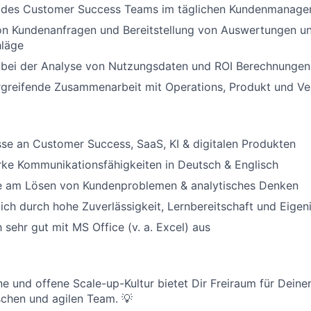
 des Customer Success Teams im täglichen Kundenmanag
on Kundenanfragen und Bereitstellung von Auswertungen un
läge
WHY INSIGHT?
 bei der Analyse von Nutzungsdaten und ROI Berechnungen
rgreifende Zusammenarbeit mit Operations, Produkt und Ve
PORTFOLIO
sse an Customer Success, SaaS, KI & digitalen Produkten
rke Kommunikationsfähigkeiten in Deutsch & Englisch
TEAM
e am Lösen von Kundenproblemen & analytisches Denken
ich durch hohe Zuverlässigkeit, Lernbereitschaft und Eigeni
IDEAS
 sehr gut mit MS Office (v. a. Excel) aus
EVENTS
 und offene Scale-up-Kultur bietet Dir Freiraum für Deinen
chen und agilen Team. 💡