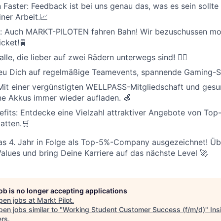
n Faster: Feedback ist bei uns genau das, was es sein sollte
SECTORS
ner Arbeit.📈
in: Auch MARKT-PILOTEN fahren Bahn! Wir bezuschussen mo
cket!🚆
lle, die lieber auf zwei Rädern unterwegs sind! 🚴‍♀️
eu Dich auf regelmäßige Teamevents, spannende Gaming-Ses
 Mit einer vergünstigten WELLPASS-Mitgliedschaft und ges
ne Akkus immer wieder aufladen. 🍏
fits: Entdecke eine Vielzahl attraktiver Angebote von Top
atten.🛒
das 4. Jahr in Folge als Top-5%-Company ausgezeichnet! Ü
alues und bring Deine Karriere auf das nächste Level
🚀
job is no longer accepting applications
pen jobs at
Markt Pilot
.
en jobs similar to "
Working Student Customer Success (f/m/d)
"
Ins
ers
.