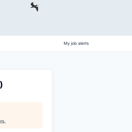
My
job
alerts
)
ers
.