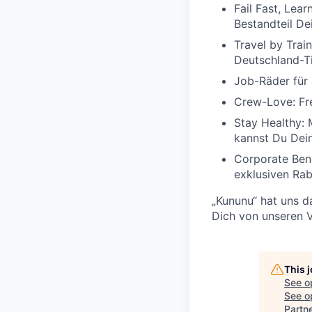
Fail Fast, Lear
Bestandteil Dei
Travel by Tra
Deutschland-Ti
Job-Räder für a
Crew-Love: Fr
Stay Healthy:
kannst Du Dei
Corporate Bene
exklusiven Rab
„Kununu“ hat uns 
Dich von unseren V
This 
See o
See op
Partn