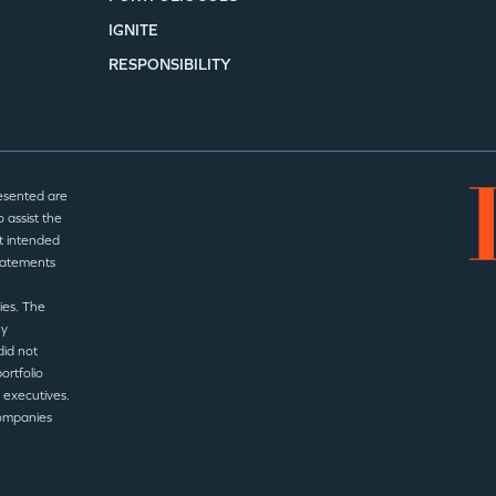
IGNITE
RESPONSIBILITY
esented are
 assist the
t intended
statements
ies. The
ny
did not
ortfolio
 executives.
companies