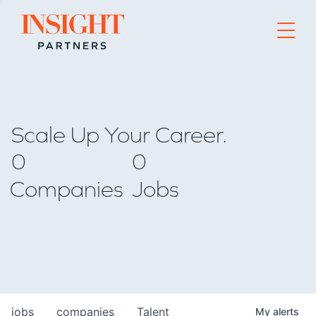
Go to home page
Scale Up Your Career.
0
0
Companies
Jobs
jobs
companies
Talent
My
alerts