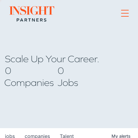
Go to home page
Scale Up Your Career.
0
0
Companies
Jobs
jobs
companies
Talent
My
alerts