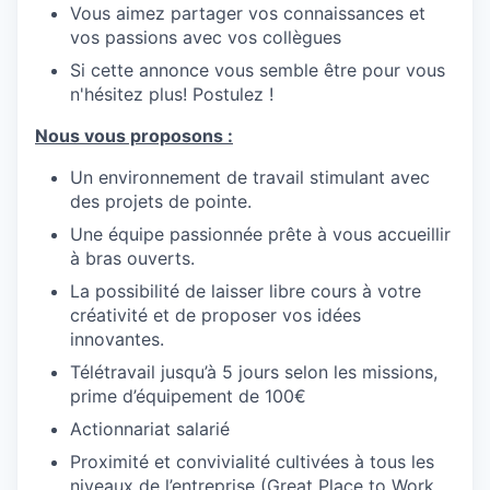
WHY INSIGHT?
Vous aimez partager vos connaissances et
vos passions avec vos collègues
Si cette annonce vous semble être pour vous
n'hésitez plus! Postulez !
PORTFOLIO
Nous vous proposons :
Un environnement de travail stimulant avec
TEAM
des projets de pointe.
Une équipe passionnée prête à vous accueillir
à bras ouverts.
IDEAS
La possibilité de laisser libre cours à votre
créativité et de proposer vos idées
innovantes.
EVENTS
Télétravail jusqu’à 5 jours selon les missions,
prime d’équipement de 100€
SECTORS
Actionnariat salarié
Proximité et convivialité cultivées à tous les
niveaux de l’entreprise (Great Place to Work