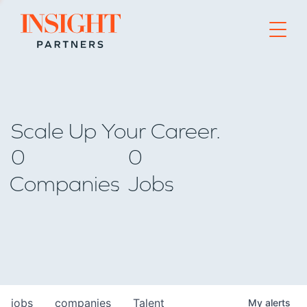
Go to home page
Scale Up Your Career.
0
0
Companies
Jobs
jobs
companies
Talent
My
alerts