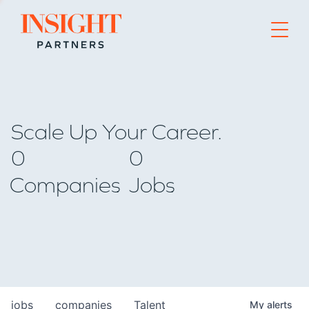
Go to home page
Scale Up Your Career.
0
0
Companies
Jobs
jobs
companies
Talent
My
alerts